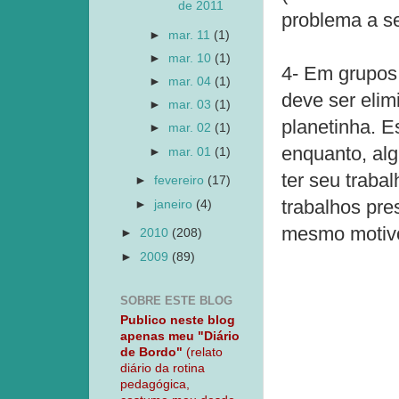
de 2011
problema a se
►
mar. 11
(1)
►
mar. 10
(1)
4- Em grupos,
►
mar. 04
(1)
deve ser eli
►
mar. 03
(1)
planetinha. E
►
mar. 02
(1)
enquanto, al
►
mar. 01
(1)
ter seu traba
►
fevereiro
(17)
trabalhos pre
►
janeiro
(4)
mesmo motivo
►
2010
(208)
►
2009
(89)
SOBRE ESTE BLOG
Publico neste blog
apenas meu "Diário
de Bordo"
(relato
diário da rotina
pedagógica,