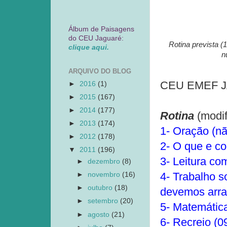
Álbum de Paisagens
do CEU Jaguaré:
Rotina prevista (
clique aqui.
n
ARQUIVO DO BLOG
CEU EMEF JAG
►
2016
(1)
►
2015
(167)
►
2014
(177)
Rotina
(modif
►
2013
(174)
1- Oração (nã
►
2012
(178)
2- O que e c
▼
2011
(196)
3- Leitura co
►
dezembro
(8)
4- Trabalho s
►
novembro
(16)
►
outubro
(18)
devemos arra
►
setembro
(20)
5- Matemática
►
agosto
(21)
6- Recreio (0