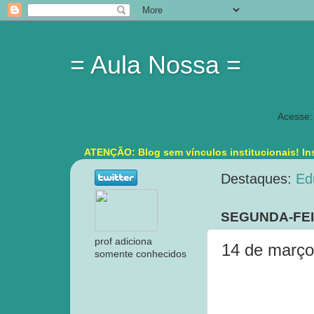
= Aula Nossa =
Acesse:
ATENÇÃO: Blog sem vínculos institucionais! Ins
Destaques:
Ed
SEGUNDA-FEI
prof adiciona
14 de março
somente conhecidos