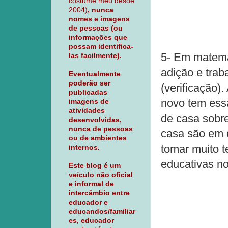
costume meu desde
2004)
, nunca
nomes e imagens
de pessoas (ou
informações que
possam identifica-
5- Em matemá
las facilmente).
adição e trab
Eventualmente
poderão ser
(verificação).
publicadas
novo tem essa
imagens de
atividades
de casa sobr
desenvolvidas,
nunca de pessoas
casa são em q
ou de ambientes
tomar muito t
internos.
educativas no
Este blog é um
veículo não oficial
e informal de
intercâmbio entre
educador e
educandos/familiar
es, educador