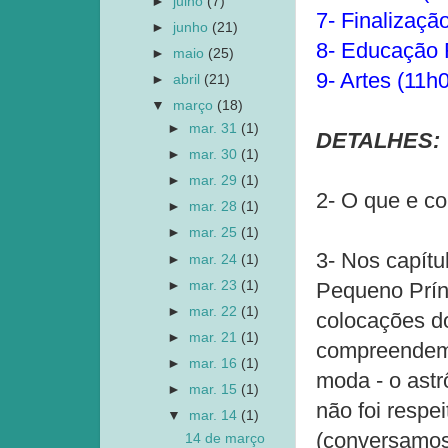
►
julho
(7)
7- Finalizaçã
►
junho
(21)
8- Educação F
►
maio
(25)
9- Artes (11h0
►
abril
(21)
▼
março
(18)
►
mar. 31
(1)
DETALHES:
►
mar. 30
(1)
►
mar. 29
(1)
2- O que e c
►
mar. 28
(1)
►
mar. 25
(1)
3- Nos capítu
►
mar. 24
(1)
►
mar. 23
(1)
Pequeno Prín
►
mar. 22
(1)
colocações do
►
mar. 21
(1)
compreendem 
►
mar. 16
(1)
moda - o ast
►
mar. 15
(1)
não foi respe
▼
mar. 14
(1)
(conversamos
14 de março