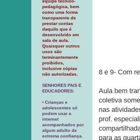
equipe técnico-
pedagógica, bem
como uma forma
transparente de
prestar contas
daquilo que é
desenvolvido em
sala de aula.
Quaisquer outros
usos são
terminantemente
proibidos,
inclusive cópias
8 e 9- Com re
não autorizadas.
SENHORES PAIS E
Aula bem tra
EDUCADORES:
coletiva some
• Crianças e
adolescentes só
nas atividad
podem usar a
prof. especia
internet
acompanhados por
compartilhad
algum adulto de
extrema confiança.
para as quarta