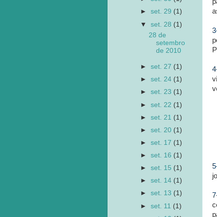
p
a
►
set. 29
(1)
▼
set. 28
(1)
3
28 de
p
setembro
P
de 2010
►
set. 27
(1)
4
v
►
set. 24
(1)
v
►
set. 23
(1)
►
set. 22
(1)
►
set. 21
(1)
►
set. 20
(1)
►
set. 17
(1)
►
set. 16
(1)
5
►
set. 15
(1)
j
►
set. 14
(1)
►
set. 13
(1)
7
c
►
set. 11
(1)
p