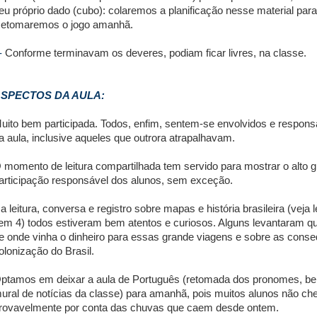
eu próprio dado (cubo): colaremos a planificação nesse material para
etomaremos o jogo amanhã.
-
Conforme terminavam os deveres, podiam ficar livres, na classe.
SPECTOS DA AULA:
uito bem participada. Todos, enfim, sentem-se envolvidos e respo
a aula, inclusive aqueles que outrora atrapalhavam.
 momento de leitura compartilhada tem servido para mostrar o alto g
articipação responsável dos alunos, sem exceção.
a leitura, conversa e registro sobre mapas e história brasileira (veja
tem 4) todos estiveram bem atentos e curiosos. Alguns levantaram 
e onde vinha o dinheiro para essas grande viagens e sobre as cons
olonização do Brasil.
ptamos em deixar a aula de Português (retomada dos pronomes, b
ural de notícias da classe) para amanhã, pois muitos alunos não ch
rovavelmente por conta das chuvas que caem desde ontem.