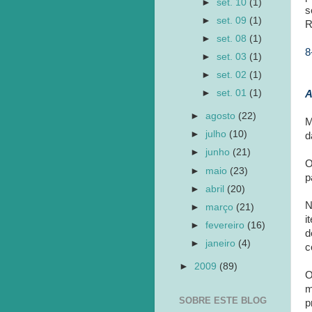
►
set. 10
(1)
s
►
set. 09
(1)
R
►
set. 08
(1)
8
►
set. 03
(1)
►
set. 02
(1)
►
set. 01
(1)
A
►
agosto
(22)
M
►
julho
(10)
d
►
junho
(21)
O
►
maio
(23)
p
►
abril
(20)
N
►
março
(21)
i
►
fevereiro
(16)
d
►
janeiro
(4)
c
►
2009
(89)
O
m
SOBRE ESTE BLOG
p