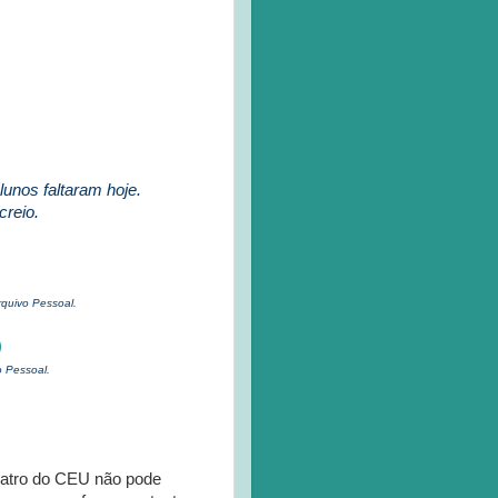
unos faltaram hoje.
creio.
rquivo Pessoal.
o Pessoal.
eatro do CEU não pode