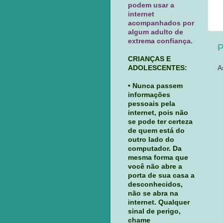
podem usar a
internet
acompanhados por
algum adulto de
extrema confiança.
P
CRIANÇAS E
ADOLESCENTES:
A
• Nunca passem
informações
pessoais pela
internet, pois não
se pode ter certeza
de quem está do
outro lado do
computador. Da
mesma forma que
você não abre a
porta de sua casa a
desconhecidos,
não se abra na
internet. Qualquer
sinal de perigo,
chame