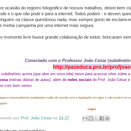
or ocasião do registro fotográfico de nossos trabalhos, deixei bem c
ode e o que não pode ir para a internet. Todos podem - e devem questi
inguém na classe questionou nada, mas sempre gosto de esclarecer 
e minha campanha por uma internet mais segura.
o momento livre houve grande colaboração de todos: brincaram se
Conectado com o Professor João César (subdiretóri
http://pazeduca.pro.br/profjoao
 subdiretório acima (que abre em nova tela) serve para acessar sites sobre 
ossa
(rotinas diárias de aulas)
, além de
redes sociais
do Prof. João César e
se com bom senso.
agens eventualmente publicadas estão de acordo com a legislação em vigor e não podem ter uso
ojeto!
==||==
ostado por
Prof. João Cesar
às
14:37