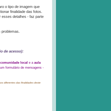
laro o tipo de imagem que
onar finalidade das fotos.
esses detalhes - faz parte
m problemas.
o de acesso):
a
comunidade local
e a
aula
 um formulário de mensagens -
s diferentes das finalidades deste