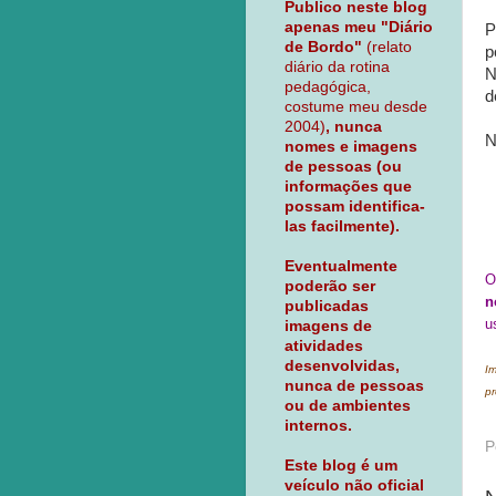
Publico neste blog
apenas meu "Diário
P
de Bordo"
(relato
p
diário da rotina
N
pedagógica,
d
costume meu desde
2004)
, nunca
N
nomes e imagens
de pessoas (ou
informações que
possam identifica-
las facilmente).
Eventualmente
O
poderão ser
n
publicadas
u
imagens de
atividades
desenvolvidas,
Im
nunca de pessoas
pr
ou de ambientes
internos.
P
Este blog é um
veículo não oficial