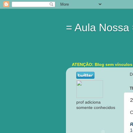
= Aula Nossa
ATENÇÃO: Blog sem vínculos in
D
T
2
prof adiciona
somente conhecidos
C
R
1