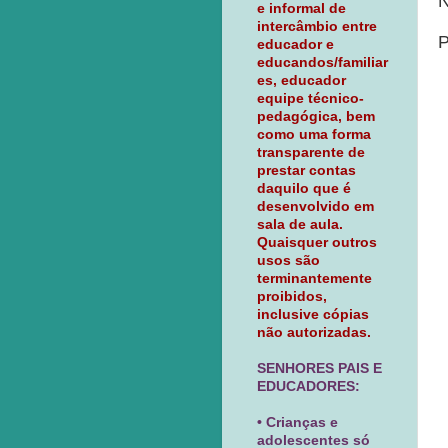
N
e informal de
intercâmbio entre
P
educador e
educandos/familiar
es, educador
equipe técnico-
pedagógica, bem
como uma forma
transparente de
prestar contas
daquilo que é
desenvolvido em
sala de aula.
Quaisquer outros
usos são
terminantemente
proibidos,
inclusive cópias
não autorizadas.
SENHORES PAIS E
EDUCADORES:
• Crianças e
adolescentes só