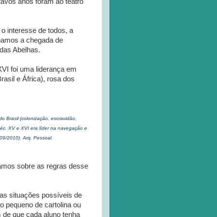
itavos anos foram ao teatro
o interesse de todos, a
nhamos a chegada de
 das Abelhas.
VI foi uma liderança em
sil e África), rosa dos
o Brasil (colonização, escravidão,
 séc. XV e XVI era líder na navegação e
09/2010). Arq. Pessoal.
amos sobre as regras desse
s situações possíveis de
ho pequeno de cartolina ou
m de que cada aluno tenha