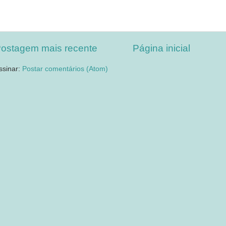
ostagem mais recente
Página inicial
ssinar:
Postar comentários (Atom)