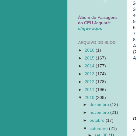
2
3
4
Álbum de Paisagens
5
do CEU Jaguaré:
6
clique aqui.
7
8
ARQUIVO DO BLOG
A
►
2016
(1)
D
A
►
2015
(167)
►
2014
(177)
►
2013
(174)
►
2012
(178)
►
2011
(196)
▼
2010
(208)
►
dezembro
(12)
►
novembro
(21)
D
►
outubro
(17)
▼
setembro
(21)
2
►
set. 30
(1)