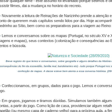
assar qualquer filme - este assunto foi levantado porque sétimos e o
ssistir filmes, dai a mudança no horário do recreio.
-
Novamente a leitura de Reinações de Narizinho prende a atenção e 
onto de quererem mais capítulos sendo lidos por dia. Hoje acompa
edrinho ao Sítio, bem como os preparativos para a viagem ao Reino
-
Lemos e conversamos sobre os mapas (Portugal, no século XV e X
iagens e mapas), seus contextos (colonização e consequências ao Bra
entos e bússola.
Breve registro do que lemos e conversamos, sobre geografia e alguns detalhes da História d
consequências do fim da escravidão, família real, bandeirantes etc) - tudo porque Portugal nos
confecção de mapas. A classe esteve bem atenta a essa conversa histórica. (28/
-
Confeccionamos, em grupos, dados para o jogo. Lemos e convers
ogo.
-
Em grupos, jogamos e tiramos dúvidas. Simulamos também alguma
ontas, a partir do jogo. Como lição de casa, providenciar algum retal
apelão (ou mesmo capa de caderno velho) para a próxima aula, a fi