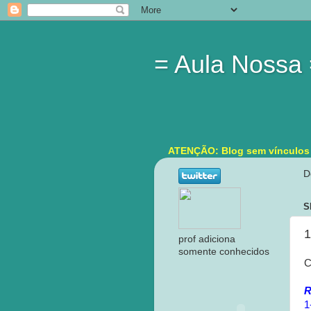
= Aula Nossa
ATENÇÃO: Blog sem vínculos in
D
S
1
prof adiciona
somente conhecidos
C
R
1