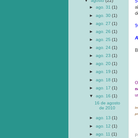
▼
agosto
(22)
5
a
►
ago. 31
(1)
d
►
ago. 30
(1)
►
ago. 27
(1)
9
►
ago. 26
(1)
A
►
ago. 25
(1)
►
ago. 24
(1)
B
►
ago. 23
(1)
►
ago. 20
(1)
►
ago. 19
(1)
►
ago. 18
(1)
O
►
ago. 17
(1)
n
u
▼
ago. 16
(1)
16 de agosto
de 2010
Im
pr
►
ago. 13
(1)
►
ago. 12
(1)
►
ago. 11
(1)
P