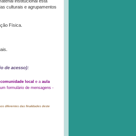
erial institucional está
as culturais e agrupamentos
ção Física.
ais.
o de acesso):
a
comunidade local
e a
aula
 um formulário de mensagens -
s diferentes das finalidades deste