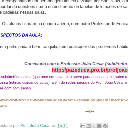
-
Acompanhando um personagem fictício à visitas por São Paulo, o mat
bordando questões como entendimento de tabelas de lotações de sal
e cadeiras nessas salas.
-
Os alunos ficaram na quadra aberta, com outro Professor de Educa
SPECTOS DA AULA:
em participada e bem tranquila, sem quaisquer dos problemas habitu
Conectado com o Professor João César (subdiretóri
http://pazeduca.pro.br/profjoao
 subdiretório acima (que abre em nova tela) serve para acessar sites sobre 
ossa
(rotinas diárias de aulas)
, além de
redes sociais
do Prof. João César e
se com bom senso.
agens eventualmente publicadas estão de acordo com a legislação em vigor e não podem ter uso
ojeto!
==||==
ostado por
Prof. João Cesar
às
15:14