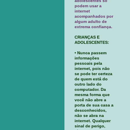
adolescentes só
podem usar a
internet
acompanhados por
algum adulto de
extrema confiança.
CRIANÇAS E
ADOLESCENTES:
• Nunca passem
informações
pessoais pela
internet, pois não
se pode ter certeza
de quem está do
outro lado do
computador. Da
mesma forma que
você não abre a
porta de sua casa a
desconhecidos,
não se abra na
internet. Qualquer
sinal de perigo,