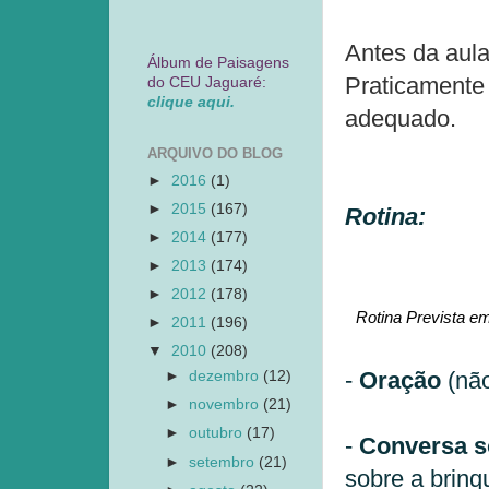
Antes da aul
Álbum de Paisagens
Praticamente 
do CEU Jaguaré:
clique aqui.
adequado.
ARQUIVO DO BLOG
►
2016
(1)
►
2015
(167)
Rotina:
►
2014
(177)
►
2013
(174)
►
2012
(178)
Rotina Prevista em
►
2011
(196)
▼
2010
(208)
-
Oração
(não
►
dezembro
(12)
►
novembro
(21)
►
outubro
(17)
-
Conversa so
►
setembro
(21)
sobre a brinq