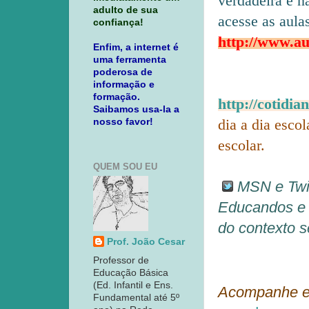
verdadeira e 
adulto de sua
acesse as aula
confiança!
http://www.au
Enfim, a internet é
uma ferramenta
poderosa de
informação e
formação.
http://cotidia
Saibamos usa-la a
dia a dia esco
nosso favor!
escolar.
QUEM SOU EU
MSN e Twit
Educandos e 
do contexto s
Prof. João Cesar
Professor de
Educação Básica
(Ed. Infantil e Ens.
Acompanhe 
Fundamental até 5º