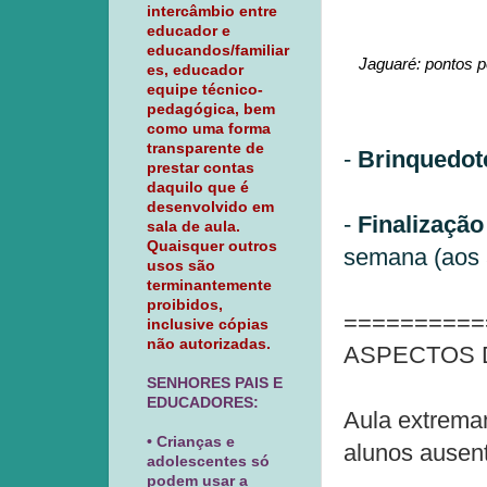
intercâmbio entre
educador e
educandos/familiar
Jaguaré: pontos p
es, educador
equipe técnico-
pedagógica, bem
como uma forma
transparente de
-
Brinquedo
prestar contas
daquilo que é
desenvolvido em
-
Finalização
sala de aula.
Quaisquer outros
semana (aos a
usos são
terminantemente
proibidos,
==========
inclusive cópias
não autorizadas.
ASPECTOS 
SENHORES PAIS E
EDUCADORES:
Aula extremam
• Crianças e
alunos ausent
adolescentes só
podem usar a