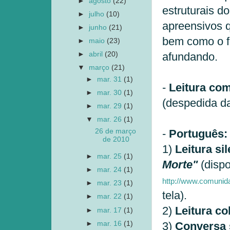
►
agosto
(22)
estruturais d
►
julho
(10)
apreensivos q
►
junho
(21)
bem como o f
►
maio
(23)
►
abril
(20)
afundando.
▼
março
(21)
►
mar. 31
(1)
-
Leitura com
►
mar. 30
(1)
(despedida da 
►
mar. 29
(1)
▼
mar. 26
(1)
26 de março
-
Português: 
de 2010
1)
Leitura si
►
mar. 25
(1)
Morte"
(disp
►
mar. 24
(1)
http://www.comunid
►
mar. 23
(1)
tela).
►
mar. 22
(1)
2)
Leitura co
►
mar. 17
(1)
►
mar. 16
(1)
3)
Conversa s