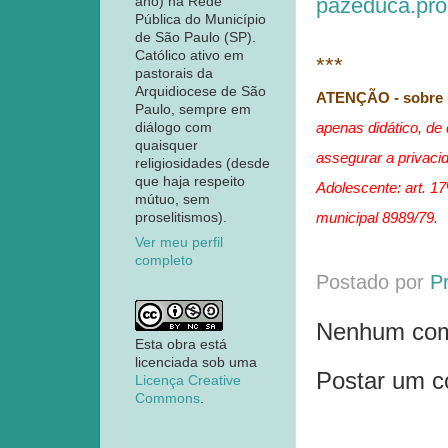
pazeduca.pro
ano) na Rede
Pública do Município
de São Paulo (SP).
Católico ativo em
***
pastorais da
Arquidiocese de São
ATENÇÃO - sobre u
Paulo, sempre em
apenas didático, de
diálogo com
quaisquer
assegurar a privacid
religiosidades (desde
que haja respeito
Adolescente: art. 17
mútuo, sem
municipal 8989/79.
proselitismos).
Ver meu perfil
completo
Postado por
P
Nenhum com
Esta obra está
licenciada sob uma
Postar um c
Licença Creative
Commons
.