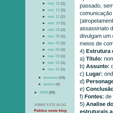
►
mar. 15
(1)
passado, sem 
►
mar. 12
(1)
comunicação 
►
mar. 11
(1)
(atropelament
►
mar. 10
(1)
assassinato 
►
mar. 09
(1)
divulgam um 
►
mar. 08
(1)
meios de comu
►
mar. 05
(1)
►
mar. 04
(1)
4)
Estrutura 
►
mar. 03
(1)
a)
Título:
nome
►
mar. 02
(1)
b)
Assunto:
►
mar. 01
(1)
c)
Lugar:
ond
►
fevereiro
(16)
d)
Personag
►
janeiro
(4)
e)
Conclusão
►
2009
(89)
f)
Fontes:
de 
5)
Analise do
SOBRE ESTE BLOG
estruturais 
Publico neste blog