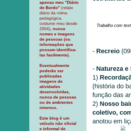
apenas meu "Diário
de Bordo"
(relato
diário da rotina
pedagógica,
costume meu desde
Trabalho com texto
2004)
, nunca
nomes e imagens
de pessoas (ou
informações que
-
Recreio
(09
possam identifica-
las facilmente).
Eventualmente
-
Natureza e 
poderão ser
1)
Recordação
publicadas
imagens de
(história do 
atividades
desenvolvidas,
função das an
nunca de pessoas
2)
Nosso bair
ou de ambientes
internos.
coletivo, co
Este blog é um
anotou em liç
veículo não oficial
e informal de