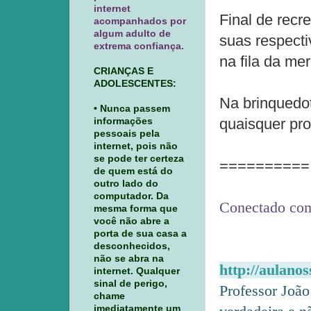
internet
Final de recr
acompanhados por
algum adulto de
suas respecti
extrema confiança.
na fila da me
CRIANÇAS E
ADOLESCENTES:
Na brinquedo
• Nunca passem
quaisquer pr
informações
pessoais pela
internet, pois não
se pode ter certeza
==========
de quem está do
outro lado do
computador. Da
Conectado com
mesma forma que
você não abre a
porta de sua casa a
desconhecidos,
não se abra na
http://aulano
internet. Qualquer
sinal de perigo,
Professor João
chame
imediatamente um