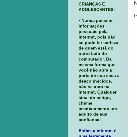
N
CRIANÇAS E
ADOLESCENTES:
P
• Nunca passem
informações
pessoais pela
internet, pois não
se pode ter certeza
de quem está do
outro lado do
computador. Da
mesma forma que
você não abre a
porta de sua casa a
desconhecidos,
não se abra na
internet. Qualquer
sinal de perigo,
chame
imediatamente um
adulto de sua
confiança!
Enfim, a internet é
uma ferramenta