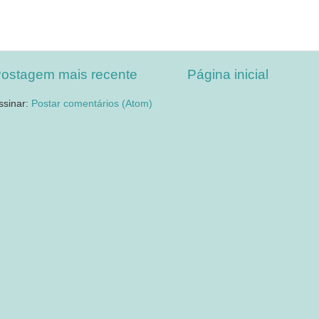
ostagem mais recente
Página inicial
ssinar:
Postar comentários (Atom)