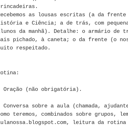
brincadeiras.
Recebemos as lousas escritas (a da frente
História e Ciência; a de trás, com pequen
alunos da manhã). Detalhe: o armário de t
mais pichado, à caneta; o da frente (o no
muito respeitado.
Rotina:
- Oração (não obrigatória).
- Conversa sobre a aula (chamada, ajudant
como teremos, combinados sobre grupos, le
aulanossa.blogspot.com, leitura da rotina