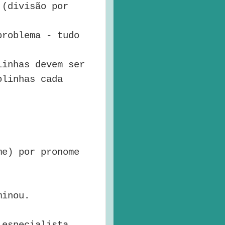
 (divisão por
problema - tudo
linhas devem ser
olinhas cada
me) por pronome
minou.
 especialista.