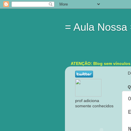
= Aula Nossa
ATENÇÃO: Blog sem vínculos in
D
Q
0
prof adiciona
somente conhecidos