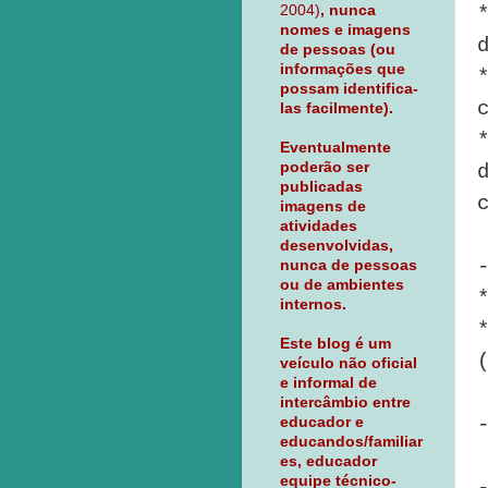
2004)
, nunca
nomes e imagens
de pessoas (ou
informações que
possam identifica-
las facilmente).
Eventualmente
poderão ser
publicadas
imagens de
atividades
desenvolvidas,
nunca de pessoas
ou de ambientes
internos.
Este blog é um
veículo não oficial
e informal de
intercâmbio entre
educador e
educandos/familiar
es, educador
equipe técnico-