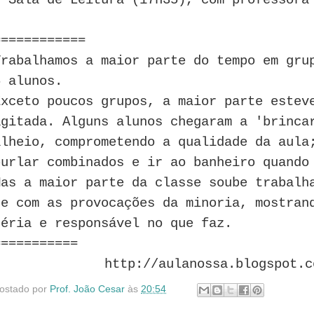
============
Trabalhamos a maior parte do tempo em gru
5 alunos.
Exceto poucos grupos, a maior parte estev
agitada. Alguns alunos chegaram a 'brinca
alheio, comprometendo a qualidade da aula
burlar combinados e ir ao banheiro quando
Mas a maior parte da classe soube trabalh
se com as provocações da minoria, mostran
séria e responsável no que faz.
===========
http://aulanossa.blogspot.c
ostado por
Prof. João Cesar
às
20:54