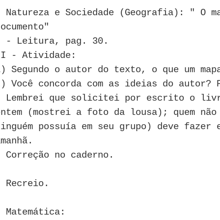
- Natureza e Sociedade (Geografia): " O m
documento"
I - Leitura, pag. 30.
II - Atividade:
1) Segundo o autor do texto, o que um map
2) Você concorda com as ideias do autor? 
* Lembrei que solicitei por escrito o liv
ontem (mostrei a foto da lousa); quem não
ninguém possuía em seu grupo) deve fazer 
amanhã.
* Correção no caderno.
- Recreio.
- Matemática: