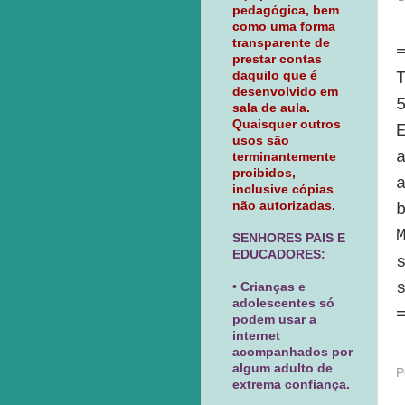
pedagógica, bem
como uma forma
transparente de
prestar contas
daquilo que é
desenvolvido em
sala de aula.
Quaisquer outros
usos são
terminantemente
proibidos,
inclusive cópias
não autorizadas.
SENHORES PAIS E
EDUCADORES:
• Crianças e
adolescentes só
podem usar a
internet
acompanhados por
algum adulto de
P
extrema confiança.