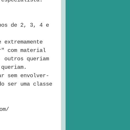
pos de 2, 3, 4 e
e extremamente
r" com material
; outros queriam
 queriam.
ar sem envolver-
do ser uma classe
om/