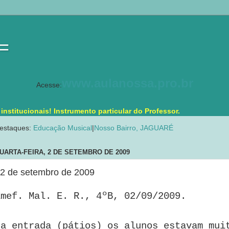
 =
www.aulanossa.pro.br
Acesse:
stitucionais! Instrumento particular do Professor.
estaques:
Educação Musical
|
Nosso Bairro, JAGUARÉ
UARTA-FEIRA, 2 DE SETEMBRO DE 2009
2 de setembro de 2009
Emef. Mal. E. R., 4ºB, 02/09/2009.
Na entrada (pátios) os alunos estavam mui