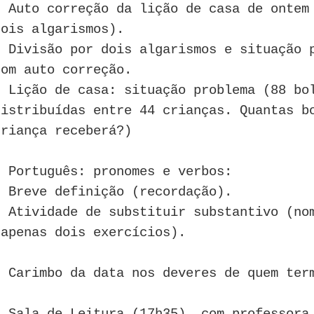
* Auto correção da lição de casa de ontem
dois algarismos).
* Divisão por dois algarismos e situação 
com auto correção.
* Lição de casa: situação problema (88 bo
distribuídas entre 44 crianças. Quantas b
criança receberá?)
- Português: pronomes e verbos:
* Breve definição (recordação).
* Atividade de substituir substantivo (no
(apenas dois exercícios).
- Carimbo da data nos deveres de quem ter
- Sala de Leitura (17h35), com professora