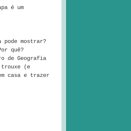
apa é um
a pode mostrar?
Por quê?
ro de Geografia
 trouxe (e
em casa e trazer