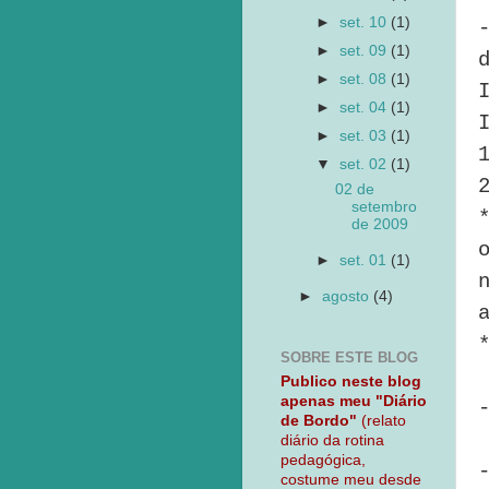
►
set. 10
(1)
►
set. 09
(1)
►
set. 08
(1)
►
set. 04
(1)
►
set. 03
(1)
▼
set. 02
(1)
02 de
setembro
de 2009
►
set. 01
(1)
►
agosto
(4)
SOBRE ESTE BLOG
Publico neste blog
apenas meu "Diário
de Bordo"
(relato
diário da rotina
pedagógica,
costume meu desde